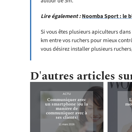
autour de 3m.
Lire également :
Noomba Sport : le blo
Si vous êtes plusieurs apiculteurs dans 
km entre vos ruchers pour mieux contrô
vous désirez installer plusieurs rucher
D'autres articles sur
ACTU
Communiquer avec
L
un smartphone (ou la
mou
manière de
communiquer avec à
ses clients)
11 mars 2026