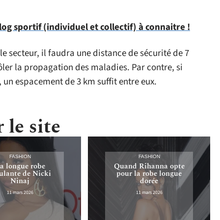
g sportif (individuel et collectif) à connaitre !
le secteur, il faudra une distance de sécurité de 7
ler la propagation des maladies. Par contre, si
s, un espacement de 3 km suffit entre eux.
 le site
FASHION
FASHION
a longue robe
Quand Rihanna opte
lante de Nicki
pour la robe longue
Ninaj
dorée
11 mars 2026
11 mars 2026