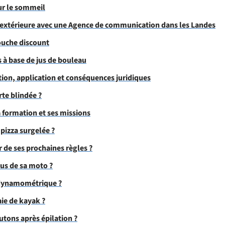
sur le sommeil
e extérieure avec une Agence de communication dans les Landes
ouche discount
s à base de jus de bouleau
ition, application et conséquences juridiques
te blindée ?
a formation et ses missions
pizza surgelée ?
 de ses prochaines règles ?
us de sa moto ?
 dynamométrique ?
ie de kayak ?
tons après épilation ?