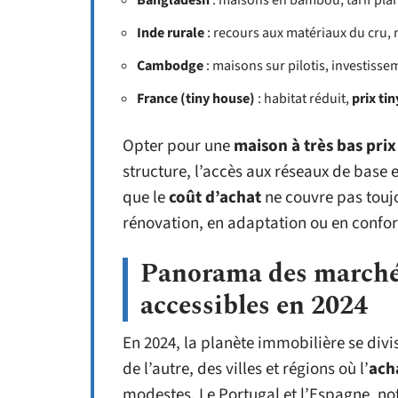
Bangladesh
: maisons en bambou, tarif pla
Inde rurale
: recours aux matériaux du cru
Cambodge
: maisons sur pilotis, investisse
France (tiny house)
: habitat réduit,
prix ti
Opter pour une
maison à très bas prix
structure, l’accès aux réseaux de base e
que le
coût d’achat
ne couvre pas touj
rénovation, en adaptation ou en confo
Panorama des marchés
accessibles en 2024
En 2024, la planète immobilière se divis
de l’autre, des villes et régions où l’
ach
modestes. Le Portugal et l’Espagne, n