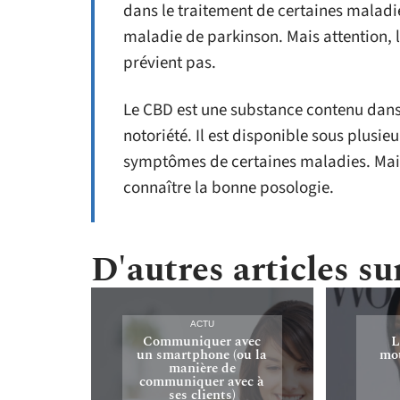
dans le traitement de certaines maladie
maladie de parkinson. Mais attention, l
prévient pas.
Le CBD est une substance contenu dans 
notoriété. Il est disponible sous plusi
symptômes de certaines maladies. Mais,
connaître la bonne posologie.
D'autres articles sur
ACTU
Communiquer avec
L
un smartphone (ou la
mou
manière de
communiquer avec à
ses clients)