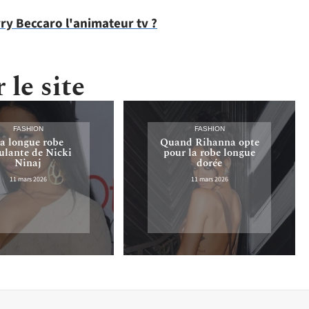
rry Beccaro l'animateur tv ?
 le site
FASHION
FASHION
a longue robe
Quand Rihanna opte
lante de Nicki
pour la robe longue
Ninaj
dorée
11 mars 2026
11 mars 2026