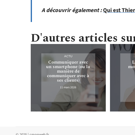
A découvrir également :
Qui est Thie
D'autres articles sur
ACTU
Communiquer avec
L
un smartphone (ou la
mou
manière de
communiquer avec à
ses clients)
11 mars 2026
© 2025 | cmonweb.fr