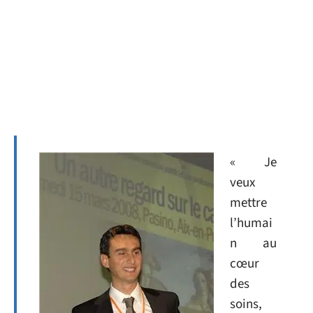
« Je
veux
mettre
l’humai
n au
cœur
des
soins,