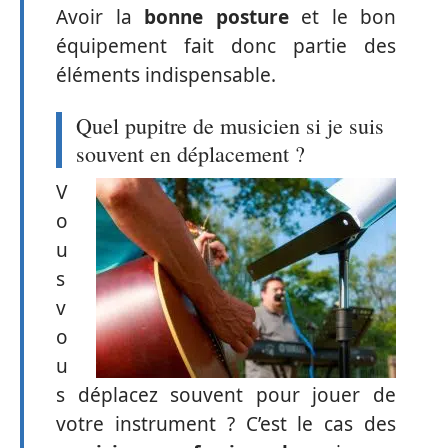
Avoir la
bonne posture
et le bon
équipement fait donc partie des
éléments indispensable.
Quel pupitre de musicien si je suis
souvent en déplacement ?
V
o
u
s
v
o
u
s déplacez souvent pour jouer de
votre instrument ? C’est le cas des