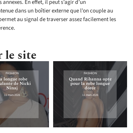
annexes. En effet, il peut s’agir d’un
tenue dans un boîtier externe que l’on couple au
permet au signal de traverser assez facilement les
érence.
 le site
FASHION
FASHION
a longue robe
Quand Rihanna opte
lante de Nicki
pour la robe longue
Ninaj
dorée
11 mars 2026
11 mars 2026