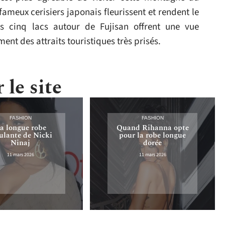
fameux cerisiers japonais fleurissent et rendent le
s cinq lacs autour de Fujisan offrent une vue
ent des attraits touristiques très prisés.
 le site
FASHION
FASHION
a longue robe
Quand Rihanna opte
lante de Nicki
pour la robe longue
Ninaj
dorée
11 mars 2026
11 mars 2026