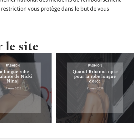
e restriction vous protège dans le but de vous
 le site
FASHION
FASHION
a longue robe
Quand Rihanna opte
lante de Nicki
pour la robe longue
Ninaj
dorée
11 mars 2026
11 mars 2026