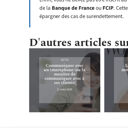
de la
Banque de France
ou
FCIP
. Cett
épargner des cas de surendettement.
D'autres articles sur
ACTU
Communiquer avec
L
un smartphone (ou la
mou
manière de
communiquer avec à
ses clients)
11 mars 2026