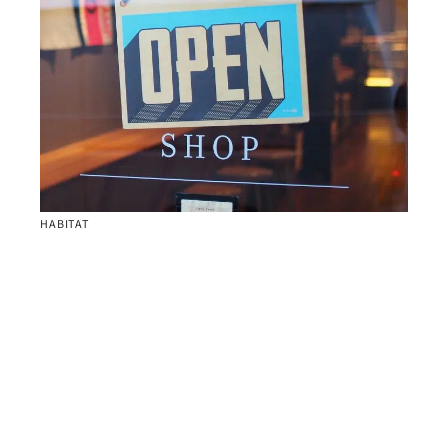
HABITAT
Embellir sa devanture commerciale : conseils
pratiques
Contact
Mentions Légales
Sitemap
© 2025 | cmonweb.fr