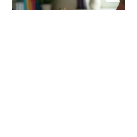
ACTU
L’importance du calcul de la moyenne coef dans la
gestion de vos notes
Contact
Mentions Légales
Sitemap