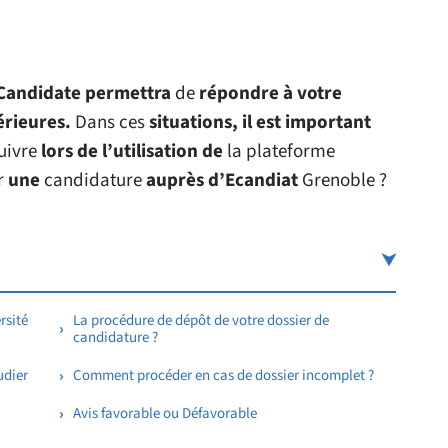
eCandidate permettra
de
répondre à votre
érieures.
Dans ces
situations, il est important
uivre
lors de l’utilisation de
la plateforme
r
une
candidature
auprès d’Ecandiat
Grenoble ?
rsité
La procédure de dépôt de votre dossier de
candidature ?
udier
Comment procéder en cas de dossier incomplet ?
Avis favorable ou Défavorable