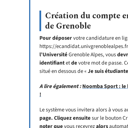
Création du compte en
de Grenoble
Pour déposer
votre candidature en li
https://ecandidat.univgrenoblealpes.fr
l’Université
Grenoble Alpes, vous
devr
identifiant
et
de
votre mot de passe. Ce
situé en dessous de «
Je suis étudiante
A lire également :
Noomba Sport : le b
!
Le système vous invitera alors à vous a
page. Cliquez ensuite
sur le bouton C
noter que
vous recevrez
alors
automat