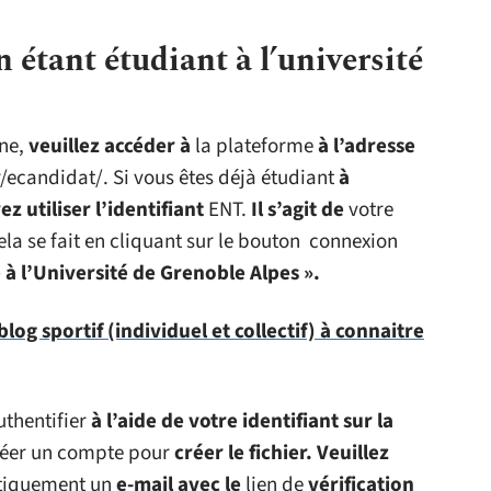
 étant étudiant à l’université
gne,
veuillez accéder à
la plateforme
à l’adresse
/ecandidat/. Si vous êtes déjà étudiant
à
ez utiliser l’identifiant
ENT.
Il s’agit de
votre
la se fait en cliquant sur le bouton connexion
 à l’Université de Grenoble Alpes ».
log sportif (individuel et collectif) à connaitre
uthentifier
à l’aide de votre identifiant sur la
réer un compte pour
créer le fichier.
Veuillez
iquement un
e-mail avec le
lien de
vérification