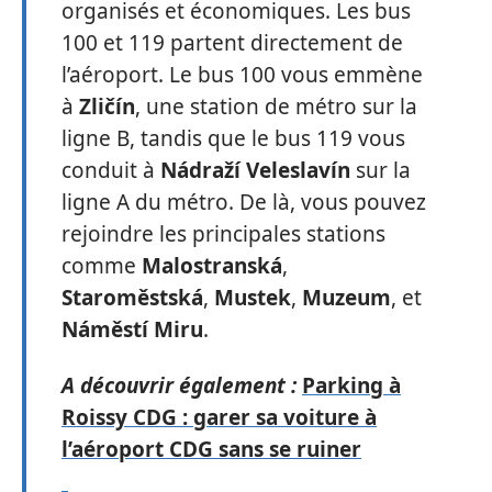
organisés et économiques. Les bus
100 et 119 partent directement de
l’aéroport. Le bus 100 vous emmène
à
Zličín
, une station de métro sur la
ligne B, tandis que le bus 119 vous
conduit à
Nádraží Veleslavín
sur la
ligne A du métro. De là, vous pouvez
rejoindre les principales stations
comme
Malostranská
,
Staroměstská
,
Mustek
,
Muzeum
, et
Náměstí Miru
.
A découvrir également :
Parking à
Roissy CDG : garer sa voiture à
l’aéroport CDG sans se ruiner