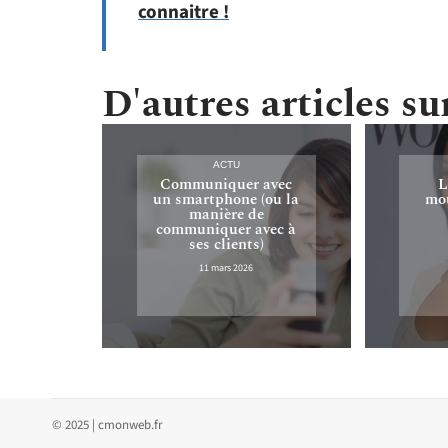
connaitre !
D'autres articles sur
ACTU
Communiquer avec
L
un smartphone (ou la
mou
manière de
communiquer avec à
ses clients)
11 mars 2026
© 2025 | cmonweb.fr