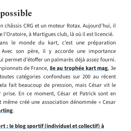
 possible
n châssis CRG et un moteur Rotax. Aujourd’hui, il
 l’Oratoire, à Martigues club, là où il est licencié.
dans le monde du kart, c’est une préparation
. Avec son père, il y accorde une importance
 lui permet d’étoffer un palmarès déjà assez fourni.
ampionnats de France,
8e au trophée kart mag
, 3e
toutes catégories confondues sur 200 au récent
ela fait beaucoup de pression, mais César vit le
r prise. En ce moment, César et Patrick sont en
nt même créé une association dénommée « Cesar
arting
.
: le blog sportif (individuel et collectif) à