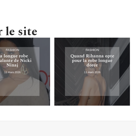
 le site
FASHION
FASHION
a longue robe
Quand Rihanna opte
lante de Nicki
pour la robe longue
Ninaj
dorée
11 mars 2026
11 mars 2026