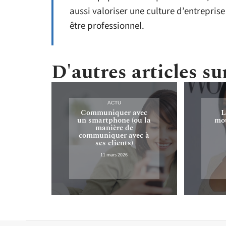
aussi valoriser une culture d’entreprise
être professionnel.
D'autres articles sur
ACTU
Communiquer avec
L
un smartphone (ou la
mou
manière de
communiquer avec à
ses clients)
11 mars 2026