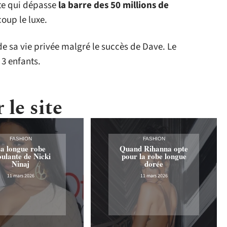
tte qui dépasse
la barre des 50 millions de
coup le luxe.
e sa vie privée malgré le succès de Dave. Le
 3 enfants.
 le site
FASHION
FASHION
a longue robe
Quand Rihanna opte
ulante de Nicki
pour la robe longue
Ninaj
dorée
11 mars 2026
11 mars 2026