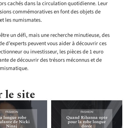
sors cachés dans la circulation quotidienne. Leur
missions commémoratives en font des objets de
 et les numismates.
t être un défi, mais une recherche minutieuse, des
e d’experts peuvent vous aider à découvrir ces
ctionneur ou investisseur, les pièces de 1 euro
ante de découvrir des trésors méconnus et de
umismatique.
 le site
FASHION
FASHION
a longue robe
Quand Rihanna opte
lante de Nicki
pour la robe longue
Ninaj
dorée