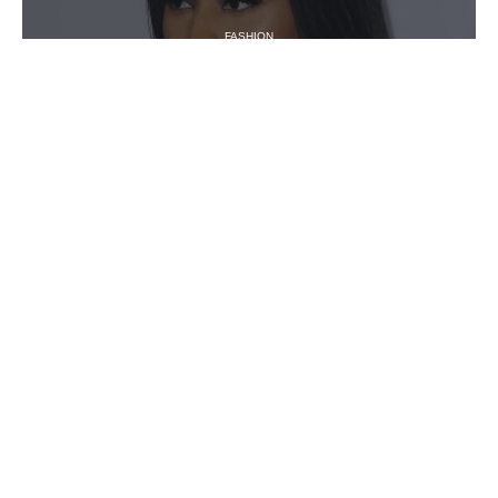
FASHION
La longue robe moulante de Nicki Ninaj
11 mars 2026
FASHION
Quand Rihanna opte pour la robe longue
dorée
11 mars 2026