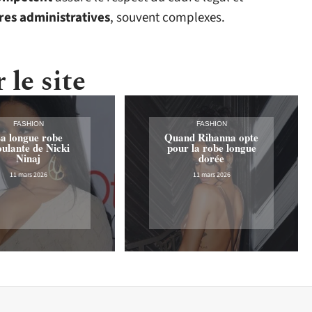
es administratives
, souvent complexes.
 le site
FASHION
FASHION
a longue robe
Quand Rihanna opte
ulante de Nicki
pour la robe longue
Ninaj
dorée
11 mars 2026
11 mars 2026