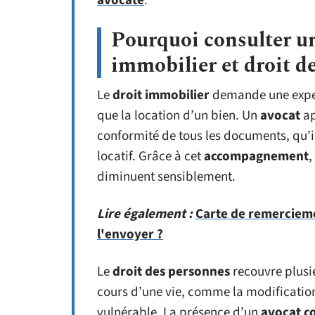
avocate
.
Pourquoi consulter un
immobilier et droit d
Le
droit immobilier
demande une expert
que la location d’un bien. Un
avocat
ap
conformité de tous les documents, qu’i
locatif. Grâce à cet
accompagnement
,
diminuent sensiblement.
Lire également :
Carte de remercieme
l'envoyer ?
Le
droit des personnes
recouvre plusie
cours d’une vie, comme la modification 
vulnérable. La présence d’un
avocat c