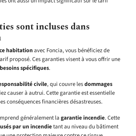
es ont aussi un impact significatif sur le tarif
ties sont incluses dans
n
ce habitation
avec Foncia, vous bénéficiez de
arif proposé. Ces garanties visent à vous offrir une
besoins spécifiques
.
esponsabilité civile
, qui couvre les
dommages
z causer à autrui. Cette garantie est essentielle
 des conséquences financières désastreuses.
omprend généralement la
garantie incendie
. Cette
usés par un incendie
tant au niveau du bâtiment
tue une protection majeure contre ce risque