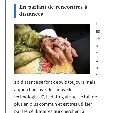
En parlant de rencontres à
distances
L
es
re
n
c
o
nt
re
s à distance se font depuis toujours mais
aujourd’hui avec les nouvelles
technologies IT, le dating virtuel se fait de
plus en plus commun et est très utiliser
par les célibataires qui cherchent à