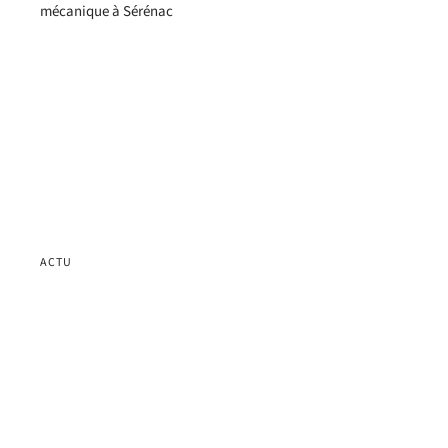
ACTU
Un homme meurt, écrasé par sa pelle mécanique à
Sérénac
Contact
Mentions Légales
Sitemap