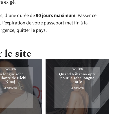
a exigé.
r
s, d’une durée de
90 jours maximum
. Passer ce
, l’expiration de votre passeport met fin à la
rgence, quitter le pays.
 le site
FASHION
FASHION
a longue robe
Quand Rihanna opte
lante de Nicki
pour la robe longue
Ninaj
dorée
11 mars 2026
11 mars 2026