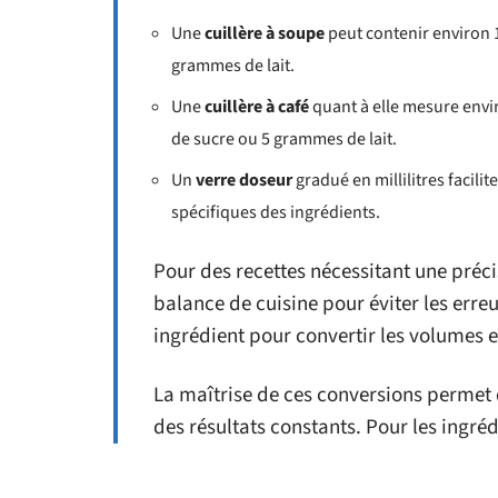
Une
cuillère à soupe
peut contenir environ 
grammes de lait.
Une
cuillère à café
quant à elle mesure envi
de sucre ou 5 grammes de lait.
Un
verre doseur
gradué en millilitres facili
spécifiques des ingrédients.
Pour des recettes nécessitant une précis
balance de cuisine pour éviter les err
ingrédient pour convertir les volumes 
La maîtrise de ces conversions permet d
des résultats constants. Pour les ingré
appliquez la méthode de conversion déc
qualité de vos préparations culinaires 