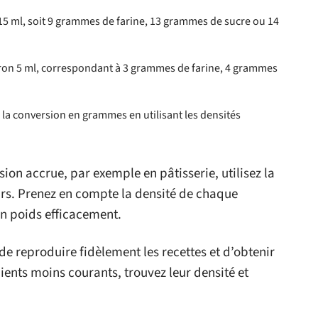
15 ml, soit 9 grammes de farine, 13 grammes de sucre ou 14
ron 5 ml, correspondant à 3 grammes de farine, 4 grammes
te la conversion en grammes en utilisant les densités
ion accrue, par exemple en pâtisserie, utilisez la
eurs. Prenez en compte la densité de chaque
en poids efficacement.
e reproduire fidèlement les recettes et d’obtenir
dients moins courants, trouvez leur densité et
rite. Adoptez cette pratique pour améliorer la
et garantir des résultats homogènes.