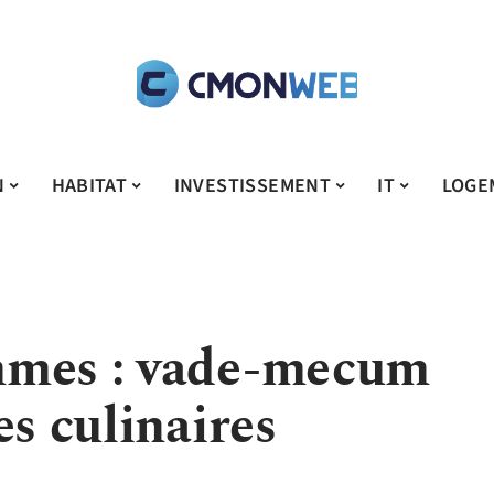
N
HABITAT
INVESTISSEMENT
IT
LOGE
mmes : vade-mecum
es culinaires