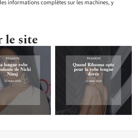
es informations complètes sur les machines, y
 le site
FASHION
FASHION
a longue robe
Quand Rihanna opte
ulante de Nicki
pour la robe longue
Ninaj
dorée
11 mars 2026
11 mars 2026