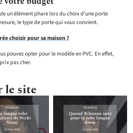
e votre budget
este un élément phare lors du choix d’une porte
mesure, le type de porte qui vous convient.
rée choisir pour sa maison ?
ous pouvez opter pour le modèle en PVC. En effet,
prix pas cher.
 le site
FASHION
FASHION
a longue robe
Quand Rihanna opte
lante de Nicki
pour la robe longue
Ninaj
dorée
11 mars 2026
11 mars 2026