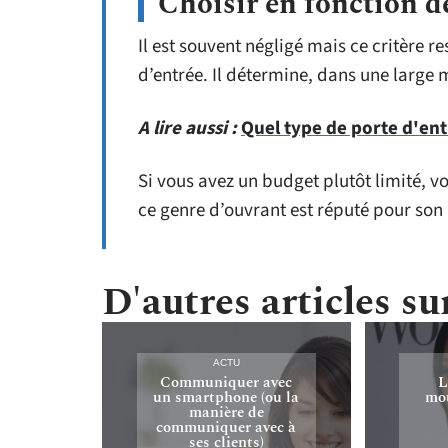
Choisir en fonction d
Il est souvent négligé mais ce critère r
d’entrée. Il détermine, dans une large 
A lire aussi :
Quel type de porte d'ent
Si vous avez un budget plutôt limité, v
ce genre d’ouvrant est réputé pour son 
D'autres articles sur
ACTU
Communiquer avec
L
un smartphone (ou la
mou
manière de
communiquer avec à
ses clients)