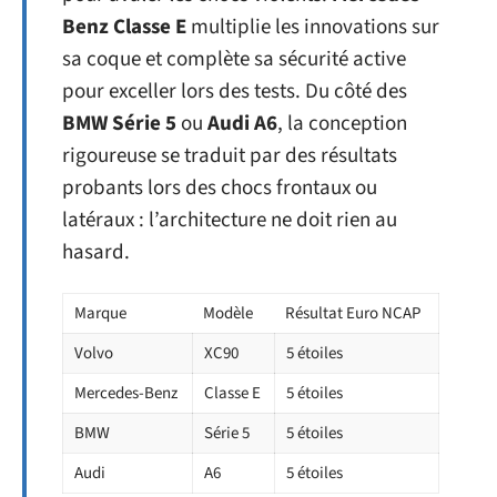
Benz Classe E
multiplie les innovations sur
sa coque et complète sa sécurité active
pour exceller lors des tests. Du côté des
BMW Série 5
ou
Audi A6
, la conception
rigoureuse se traduit par des résultats
probants lors des chocs frontaux ou
latéraux : l’architecture ne doit rien au
hasard.
Marque
Modèle
Résultat Euro NCAP
Volvo
XC90
5 étoiles
Mercedes-Benz
Classe E
5 étoiles
BMW
Série 5
5 étoiles
Audi
A6
5 étoiles