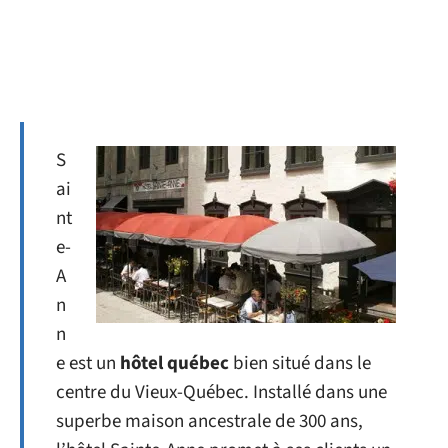
S
ai
nt
e-
A
n
n
e est un
hôtel québec
bien situé dans le
centre du Vieux-Québec. Installé dans une
superbe maison ancestrale de 300 ans,