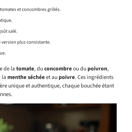
 tomates et concombres grillés.
atique.
goût salé.
 version plus consistante.
que.
e de la
tomate
, du
concombre
ou du
poivron
,
à la
menthe séchée
et au
poivre
. Ces ingrédients
tère unique et authentique, chaque bouchée étant
ennes.