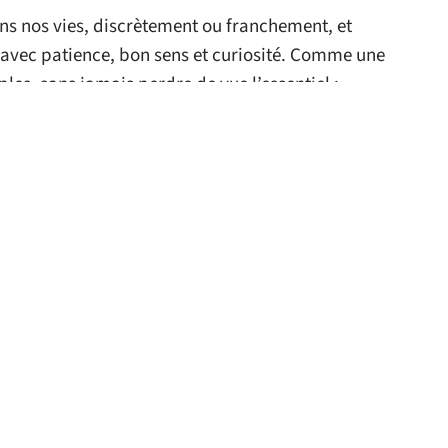
dans nos vies, discrètement ou franchement, et
i avec patience, bon sens et curiosité. Comme une
les, sans jamais perdre de vue l’essentiel :
rder du temps.
 le site
FASHION
FASHION
a longue robe
Quand Rihanna opte
lante de Nicki
pour la robe longue
Ninaj
dorée
11 mars 2026
11 mars 2026