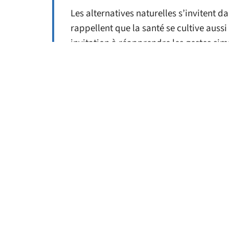
Les alternatives naturelles s’invitent 
rappellent que la santé se cultive auss
invitation à réapprendre les gestes simp
écouter son corps, et parfois, lui acco
D'autres articles sur
ACTU
Communiquer avec
L
un smartphone (ou la
mou
manière de
communiquer avec à
ses clients)
11 mars 2026