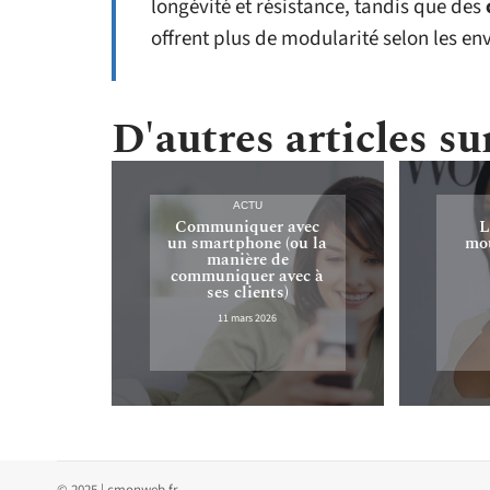
longévité et résistance, tandis que des
offrent plus de modularité selon les env
D'autres articles sur
ACTU
Communiquer avec
L
un smartphone (ou la
mou
manière de
communiquer avec à
ses clients)
11 mars 2026
© 2025 | cmonweb.fr