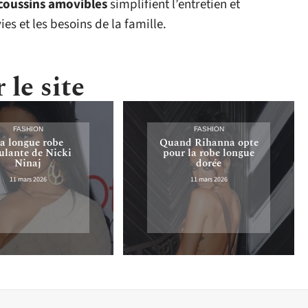
coussins amovibles
simplifient l’entretien et
ies et les besoins de la famille.
 le site
FASHION
FASHION
a longue robe
Quand Rihanna opte
lante de Nicki
pour la robe longue
Ninaj
dorée
11 mars 2026
11 mars 2026