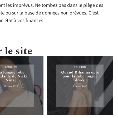
nt les imprévus. Ne tombez pas dans le piège des
te ou sur la base de données non prévues. C’est
n état à vos finances.
 le site
FASHION
FASHION
a longue robe
Quand Rihanna opte
lante de Nicki
pour la robe longue
Ninaj
dorée
11 mars 2026
11 mars 2026