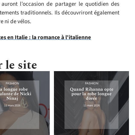
auront l’occasion de partager le quotidien des
tements traditionnels. Ils découvriront également
e ni de vélos.
s en Italie : la romance à l'italienne
 le site
FASHION
FASHION
a longue robe
Quand Rihanna opte
lante de Nicki
pour la robe longue
Ninaj
dorée
11 mars 2026
11 mars 2026