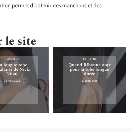
llation permet d’obtenir des manchons et des
 le site
FASHION
FASHION
a longue robe
Quand Rihanna opte
lante de Nicki
pour la robe longue
Ninaj
dorée
11 mars 2026
11 mars 2026